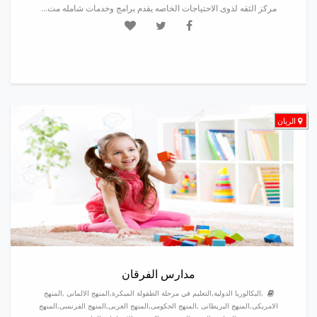
مركز الثقه لذوى الاحتياجات الخاصه يقدم برامج وخدمات شامله مت...
الريان
مدارس الفرقان
,البكالوريا الدولية,التعليم في مرحلة الطفولة المبكرة,المنهج الالمانى ,المنهج
الامريكى,المنهج البريطانى ,المنهج الحكومى,المنهج العربى,المنهج الفرنسى,المنهج